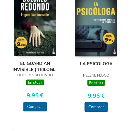
EL GUARDIAN
LA PSICOLOGA
INVISIBLE (TRILOGIA
DOLORES REDONDO
DEL BAZTAN, 1)
HELENE FLOOD
En stock
En stock
9,95 €
9,95 €
Comprar
Comprar