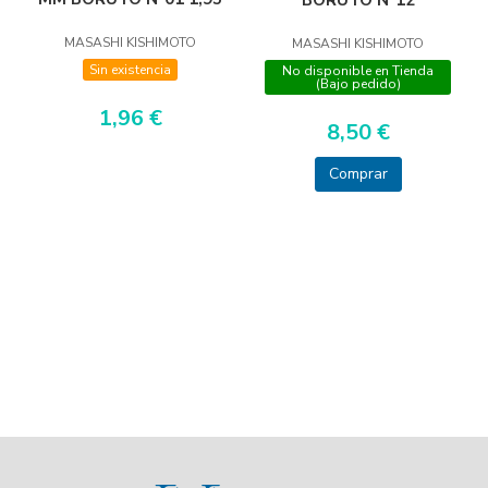
BORUTO Nº12
MASASHI KISHIMOTO
MASASHI KISHIMOTO
Sin existencia
No disponible en Tienda
(Bajo pedido)
1,96 €
8,50 €
Comprar