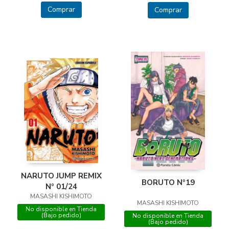
Comprar
Comprar
NARUTO JUMP REMIX
BORUTO Nº19
Nº 01/24
MASASHI KISHIMOTO
MASASHI KISHIMOTO
No disponible en Tienda
(Bajo pedido)
No disponible en Tienda
(Bajo pedido)