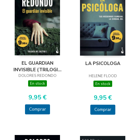
EL GUARDIAN
LA PSICOLOGA
INVISIBLE (TRILOGIA
DOLORES REDONDO
DEL BAZTAN, 1)
HELENE FLOOD
En stock
En stock
9,95 €
9,95 €
Comprar
Comprar