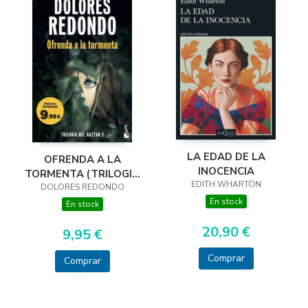
LA EDAD DE LA
OFRENDA A LA
INOCENCIA
TORMENTA (TRILOGIA
EDITH WHARTON
DOLORES REDONDO
DEL BAZTAN, 3)
En stock
En stock
20,90 €
9,95 €
Comprar
Comprar