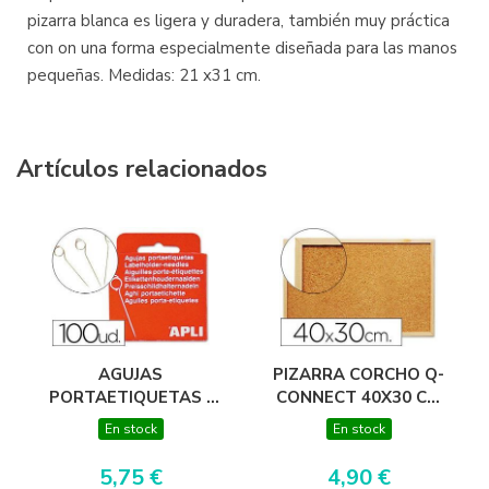
pizarra blanca es ligera y duradera, también muy práctica
con on una forma especialmente diseñada para las manos
pequeñas. Medidas: 21 x31 cm.
Artículos relacionados
AGUJAS
PIZARRA CORCHO Q-
PORTAETIQUETAS -
CONNECT 40X30 CM
CAJA DE 100
MARCO DE MADERA
En stock
En stock
5,75 €
4,90 €