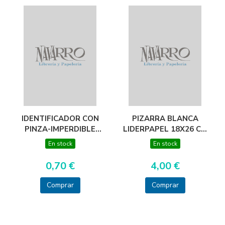
IDENTIFICADOR CON
PIZARRA BLANCA
PINZA-IMPERDIBLE
LIDERPAPEL 18X26 CM
57X91
CON ROTULADOR Y
En stock
En stock
BORRADOR
0,70 €
4,00 €
Comprar
Comprar