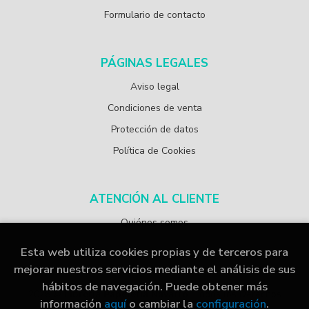
Formulario de contacto
PÁGINAS LEGALES
Aviso legal
Condiciones de venta
Protección de datos
Política de Cookies
ATENCIÓN AL CLIENTE
Quiénes somos
Esta web utiliza cookies propias y de terceros para
mejorar nuestros servicios mediante el análisis de sus
hábitos de navegación. Puede obtener más
2026 ©
Librería Papelería Navarro
. Todos los Derechos
información
aquí
o cambiar la
configuración
.