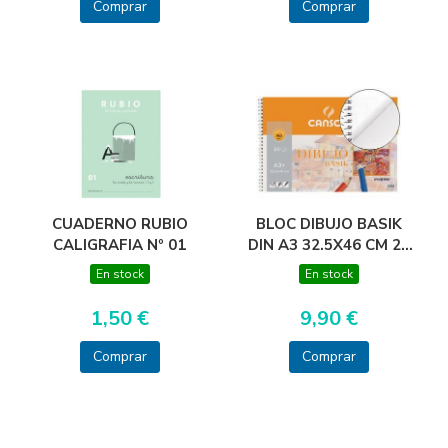
SURTIDOS
Comprar
Comprar
CUADERNO RUBIO
BLOC DIBUJO BASIK
CALIGRAFIA Nº 01
DIN A3 32.5X46 CM 20
HOJAS DE 150
En stock
En stock
GRAMOS
1,50 €
9,90 €
Comprar
Comprar