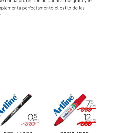
brinda protección adicional al bolígrafo y le
omplementa perfectamente el estilo de las
m.