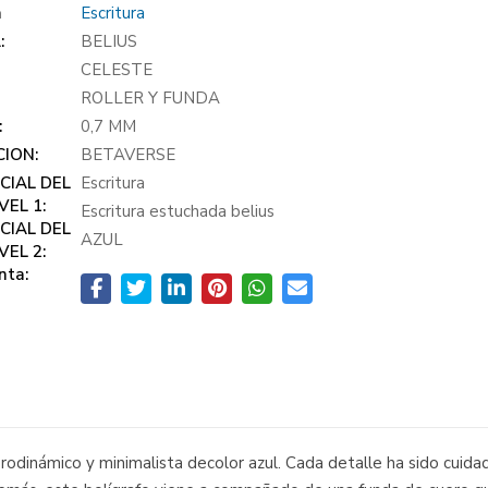
a
Escritura
:
BELIUS
:
CELESTE
ROLLER Y FUNDA
:
0,7 MM
ION:
BETAVERSE
CIAL DEL
Escritura
VEL 1:
Escritura estuchada belius
CIAL DEL
AZUL
VEL 2:
nta:
aerodinámico y minimalista decolor azul. Cada detalle ha sido cui