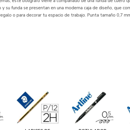
emás, este bolígrafo viene a compañado de una funda de cuero que 
afo y su funda se presentan en una moderna caja de diseño, que c
a regalo o para decorar tu espacio de trabajo. Punta tamaño 0,7 m