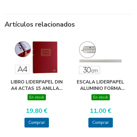
Artículos relacionados
LIBRO LIDERPAPEL DIN
ESCALA LIDERPAPEL
A4 ACTAS 15 ANILLAS
ALUMINIO FORMA
CON 100 HOJAS
TRIANGULAR CON
En stock
En stock
MOVIBLES FOLIADAS
FUNDA PROTECTORA
LONGITUD 30 CM 1:20
19,80 €
11,00 €
1:25/1:50/1:75/1:100/1:150
Comprar
Comprar