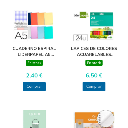
CUADERNO ESPIRAL
LAPICES DE COLORES
LIDERPAPEL A5
ACUARELABLES
WONDER TAPA
LIDERPAPEL CAJA DE
En stock
En stock
PLASTICO 80H 90G
24 COLORES
CUADRO 4MM CON
2,40 €
6,50 €
MARGEN COLORES
SURTIDOS
Comprar
Comprar