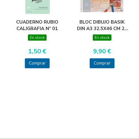
CUADERNO RUBIO
BLOC DIBUJO BASIK
CALIGRAFIA Nº 01
DIN A3 32.5X46 CM 20
HOJAS DE 150
En stock
En stock
GRAMOS
1,50 €
9,90 €
Comprar
Comprar