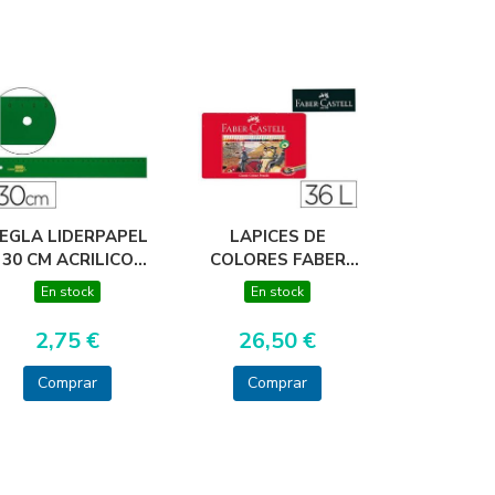
EGLA LIDERPAPEL
LAPICES DE
30 CM ACRILICO
COLORES FABER
VERDE
CASTELL CAJA
En stock
En stock
METALICA DE 36
COLORES
2,75 €
26,50 €
SURTIDOS
Comprar
Comprar