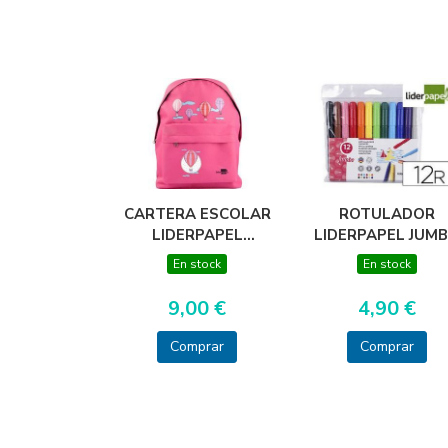
CARTERA ESCOLAR
ROTULADOR
LIDERPAPEL
LIDERPAPEL JUM
MOCHILA GLOBOS
BOLSA 12 COLOR
En stock
En stock
COLOR ROSA
380X280X120MM
9,00 €
4,90 €
Comprar
Comprar