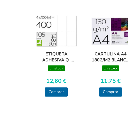
ETIQUETA
CARTULINA A4
ADHESIVA Q-
180G/M2 BLANC
CONNECT KF10660
PAQUETE DE 10
En stock
En stock
TAMAÑO 105X148,5
MM
12,60 €
11,75 €
FOTOCOPIADORA
LASER INK-JET CAJA
Comprar
Comprar
CON 100 HOJ