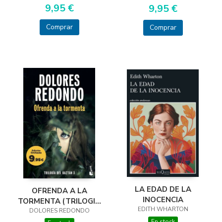
9,95 €
9,95 €
Comprar
Comprar
LA EDAD DE LA
OFRENDA A LA
INOCENCIA
TORMENTA (TRILOGIA
EDITH WHARTON
DOLORES REDONDO
DEL BAZTAN, 3)
En stock