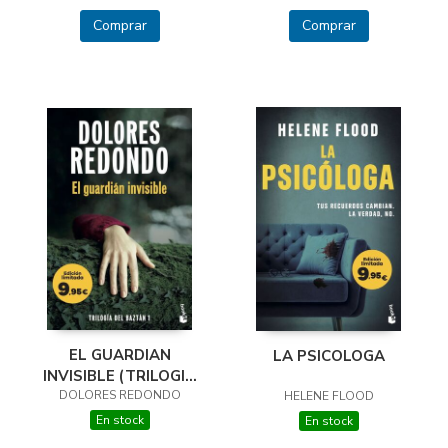
Comprar
Comprar
EL GUARDIAN
LA PSICOLOGA
INVISIBLE (TRILOGIA
DOLORES REDONDO
DEL BAZTAN, 1)
HELENE FLOOD
En stock
En stock