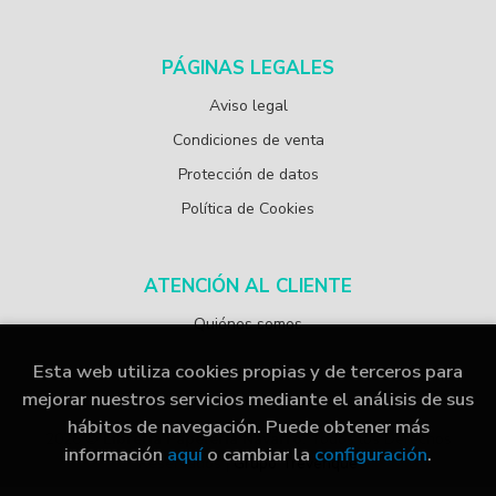
PÁGINAS LEGALES
Aviso legal
Condiciones de venta
Protección de datos
Política de Cookies
ATENCIÓN AL CLIENTE
Quiénes somos
Esta web utiliza cookies propias y de terceros para
mejorar nuestros servicios mediante el análisis de sus
hábitos de navegación. Puede obtener más
2026 ©
Librería Papelería Navarro
. Todos los Derechos
información
aquí
o cambiar la
configuración
.
Reservados |
Grupo Trevenque