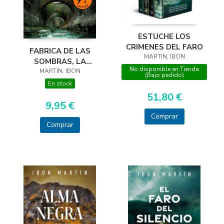
ESTUCHE LOS
CRIMENES DEL FARO
FABRICA DE LAS
MARTIN, IBON
SOMBRAS, LA
No disponible en Tienda
MARTIN, IBON
(LIMITED)
(Bajo pedido)
En stock
51,80 €
9,95 €
Comprar
Comprar