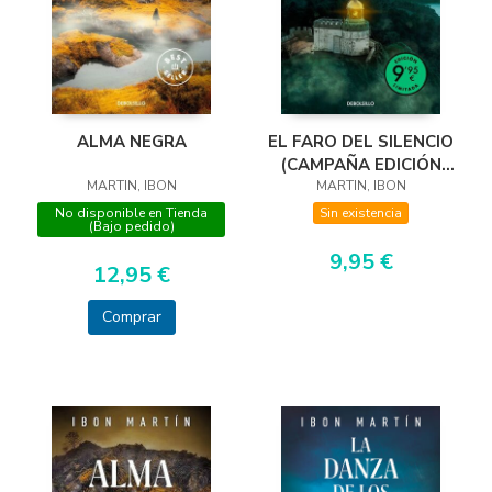
ALMA NEGRA
EL FARO DEL SILENCIO
(CAMPAÑA EDICIÓN
MARTIN, IBON
MARTIN, IBON
LIMITADA)
No disponible en Tienda
Sin existencia
(Bajo pedido)
9,95 €
12,95 €
Comprar