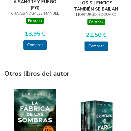
A SANGRE Y FUEGO
LOS SILENCIOS
(FG)
TAMBIÉN SE BAILAN
CHAVES NOGALES, MANUEL
MORPURGO, ÈDOUARD
En stock
En stock
13,95 €
22,50 €
Comprar
Comprar
Otros libros del autor