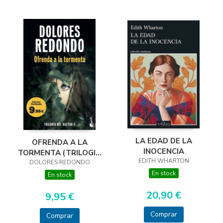
LA EDAD DE LA
OFRENDA A LA
INOCENCIA
TORMENTA (TRILOGIA
EDITH WHARTON
DOLORES REDONDO
DEL BAZTAN, 3)
En stock
En stock
20,90 €
9,95 €
Comprar
Comprar