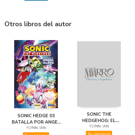
Otros libros del autor
SONIC THE
SONIC HEDGE 03
HEDGEHOG: EL
BATALLA POR ANGEL
SÍNDROME DEL
FLYNN, IAN
FLYNN, IAN
ISLAND
IMPOSTOR
Sin existencia