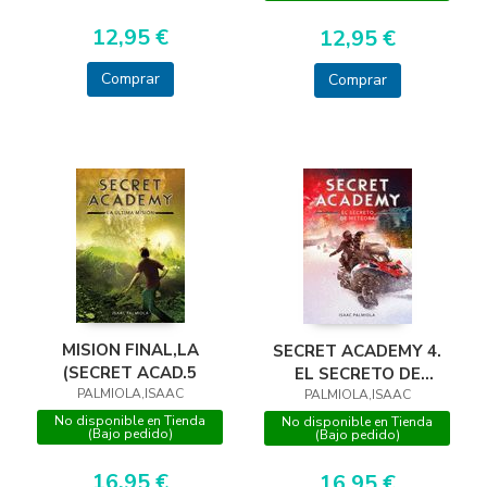
12,95 €
12,95 €
Comprar
Comprar
MISION FINAL,LA
SECRET ACADEMY 4.
(SECRET ACAD.5
EL SECRETO DE
PALMIOLA,ISAAC
PALMIOLA,ISAAC
METEORA
No disponible en Tienda
No disponible en Tienda
(Bajo pedido)
(Bajo pedido)
16,95 €
16,95 €