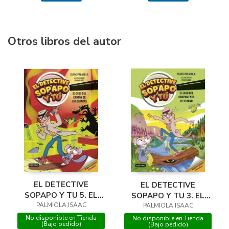
Otros libros del autor
EL DETECTIVE
EL DETECTIVE
SOPAPO Y TU 5. EL
SOPAPO Y TU 3. EL
CASO DEL CAIMAN DE
PALMIOLA,ISAAC
PALMIOLA,ISAAC
CASO DEL
CAMPAMENTO
No disponible en Tienda
No disponible en Tienda
(Bajo pedido)
(Bajo pedido)