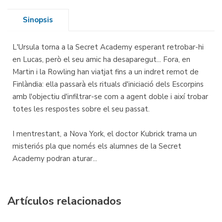
Sinopsis
L'Ursula torna a la Secret Academy esperant retrobar-hi
en Lucas, però el seu amic ha desaparegut... Fora, en
Martin i la Rowling han viatjat fins a un indret remot de
Finlàndia: ella passarà els rituals d'iniciació dels Escorpins
amb l'objectiu d'infiltrar-se com a agent doble i així trobar
totes les respostes sobre el seu passat.
I mentrestant, a Nova York, el doctor Kubrick trama un
misteriós pla que només els alumnes de la Secret
Academy podran aturar...
Artículos relacionados