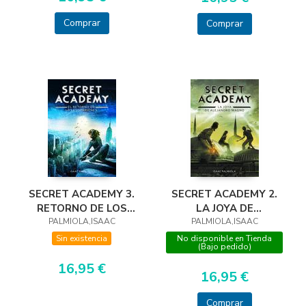
Comprar
Comprar
SECRET ACADEMY 3.
SECRET ACADEMY 2.
RETORNO DE LOS
LA JOYA DE
ESCORPIONES
PALMIOLA,ISAAC
ALEJANDRO MAGNO
PALMIOLA,ISAAC
Sin existencia
No disponible en Tienda
(Bajo pedido)
16,95 €
16,95 €
Comprar