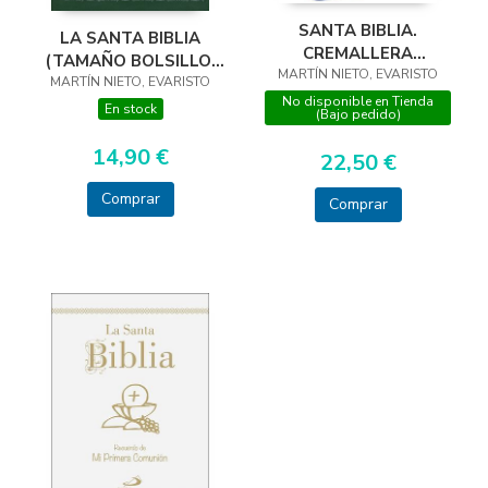
SANTA BIBLIA.
LA SANTA BIBLIA
CREMALLERA
(TAMAÑO BOLSILLO,
MARTÍN NIETO, EVARISTO
BOLSILLO UÑERO
MARTÍN NIETO, EVARISTO
CON UÑEROS)
No disponible en Tienda
En stock
(Bajo pedido)
14,90 €
22,50 €
Comprar
Comprar