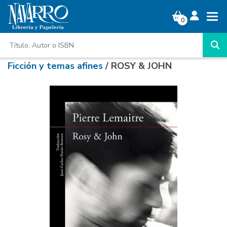
0
Ficción y temas afines
/ ROSY & JOHN