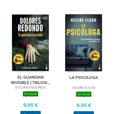
EL GUARDIAN
LA PSICOLOGA
INVISIBLE (TRILOGIA
DOLORES REDONDO
DEL BAZTAN, 1)
HELENE FLOOD
En stock
En stock
9,95 €
9,95 €