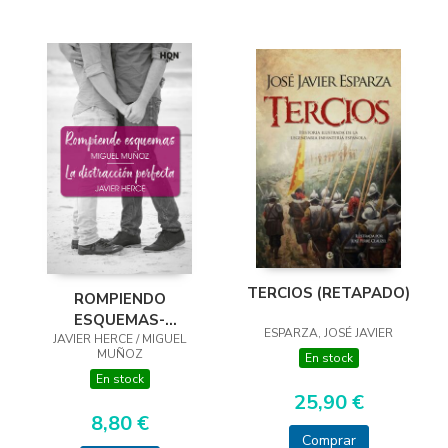
TERCIOS (RETAPADO)
ROMPIENDO
ESQUEMAS-
ESPARZA, JOSÉ JAVIER
JAVIER HERCE / MIGUEL
DISTRACCIÓN
MUÑOZ
En stock
PERFECTA
En stock
25,90 €
8,80 €
Comprar