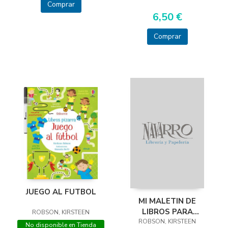
Comprar
6,50 €
Comprar
JUEGO AL FUTBOL
MI MALETIN DE
LIBROS PARA
ROBSON, KIRSTEEN
ROBSON, KIRSTEEN
COLOREAR 2 -
No disponible en Tienda