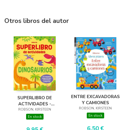
Otros libros del autor
ENTRE EXCAVADORAS
SUPERLIBRO DE
Y CAMIONES
ACTIVIDADES -
ROBSON, KIRSTEEN
ROBSON, KIRSTEEN
DINOSAURIOS
En stock
En stock
6,50 €
9,95 €