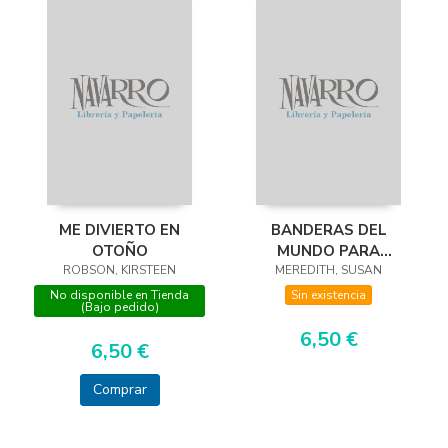
ME DIVIERTO EN
BANDERAS DEL
OTOÑO
MUNDO PARA
ROBSON, KIRSTEEN
MEREDITH, SUSAN
COLOREAR
No disponible en Tienda
Sin existencia
(Bajo pedido)
6,50 €
6,50 €
Comprar