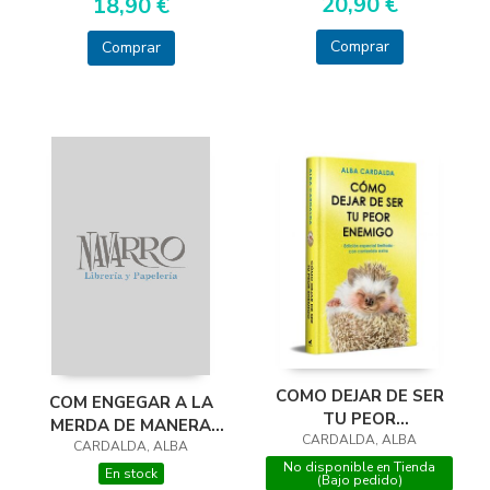
20,90 €
18,90 €
Comprar
Comprar
COMO DEJAR DE SER
COM ENGEGAR A LA
TU PEOR
MERDA DE MANERA
(ED.LIMITADA)
CARDALDA, ALBA
CARDALDA, ALBA
EDUCADA
No disponible en Tienda
En stock
(Bajo pedido)