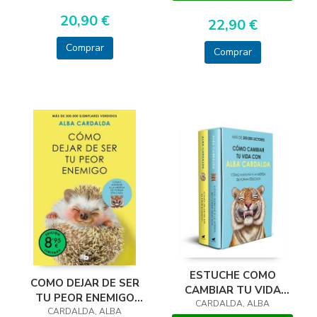
20,90 €
22,90 €
Comprar
Comprar
ESTUCHE COMO
COMO DEJAR DE SER
CAMBIAR TU VIDA
TU PEOR ENEMIGO
CARDALDA, ALBA
CON ALBA CA
CARDALDA, ALBA
(LIMIT