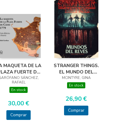
A MAQUETA DE LA
STRANGER THINGS.
PLAZA FUERTE DE
EL MUNDO DEL
GARÓFANO SÁNCHEZ,
CÁDIZ 1779
MCINTYRE, GINA
REVES
RAFAEL
En stock
En stock
26,90 €
30,00 €
Comprar
Comprar