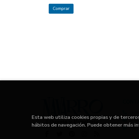
Comprar
CONT
(+34
Esta web utiliza cookies propias y de tercero
alm
hábitos de navegación. Puede obtener más i
Form