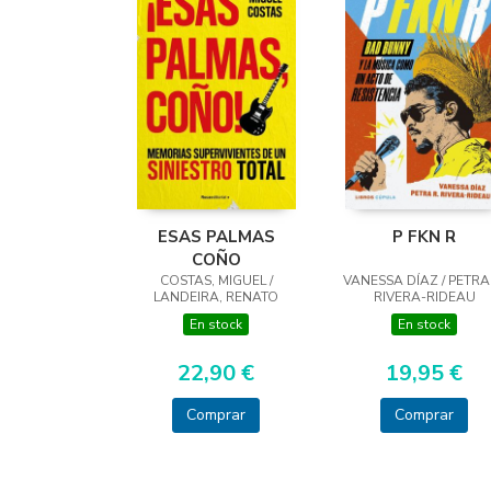
ESAS PALMAS
P FKN R
COÑO
COSTAS, MIGUEL /
VANESSA DÍAZ / PETRA
LANDEIRA, RENATO
RIVERA-RIDEAU
En stock
En stock
22,90 €
19,95 €
Comprar
Comprar