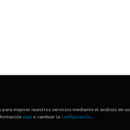
ACTO
PÁGINAS LEGALES
) 956 400 653
Aviso legal
s para mejorar nuestros servicios mediante el análisis de su
acen@ipnavarro.com
Condiciones de venta
nformación
aquí
o cambiar la
configuración
.
ulario de contacto
Protección de datos
Política de Cookies