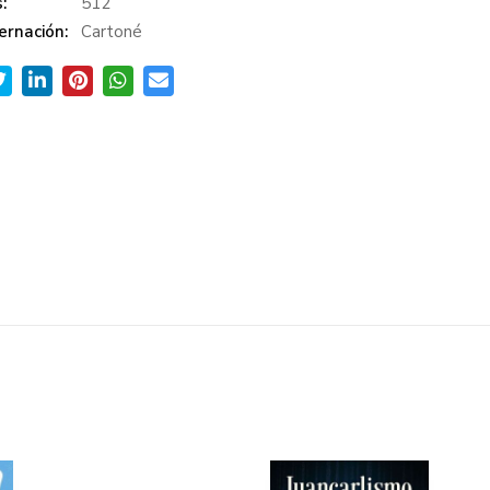
:
512
ernación:
Cartoné