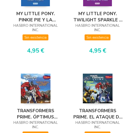
MY LITTLE PONY.
MY LITTLE PONY.
PINKIE PIE Y LA
TWILIGHT SPARKLE Y
FANTÁSTICA FIESTA
HASBRO INTERNATIONAL
HASBRO INTERNATIONAL
EL HECHIZO DEL
INC.
INC.
ROQUERA. LECTURA
CORAZÓN DE
Sin existencia
Sin existencia
POR CAPÍTULOS
CRISTAL. LECTURA PO
4,95 €
4,95 €
TRANSFORMERS
TRANSFORMERS
PRIME. ÓPTIMUS
PRIME. EL ATAQUE DE
HASBRO INTERNATIONAL
PRIME Y LA MISIÓN
HASBRO INTERNATIONAL
LOS SCRAPLETS
INC.
INC.
SECRETA