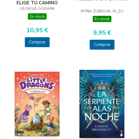
ELIGE TU CAMINO
GEORGIA GODWIN
IRYNA ZUBKOVA. IR_ZU
En stock
En stock
10,95 €
9,95 €
Comprar
Comprar