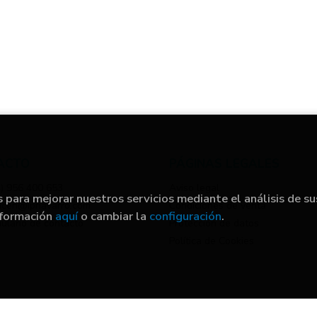
ACTO
PÁGINAS LEGALES
) 956 400 653
Aviso legal
s para mejorar nuestros servicios mediante el análisis de su
acen@ipnavarro.com
Condiciones de venta
nformación
aquí
o cambiar la
configuración
.
ulario de contacto
Protección de datos
Política de Cookies
ibrería Papelería Navarro
. Todos los Derechos Reservados |
Grupo 