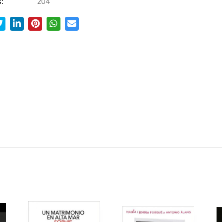
:
204