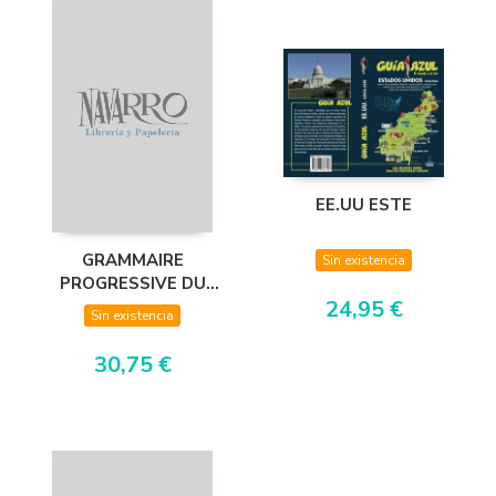
EE.UU ESTE
GRAMMAIRE
Sin existencia
PROGRESSIVE DU
24,95 €
FRANÇAIS - NIVEAU
Sin existencia
PERFECTIONNEMENT -
LIVRE - NOUVELLE C
30,75 €