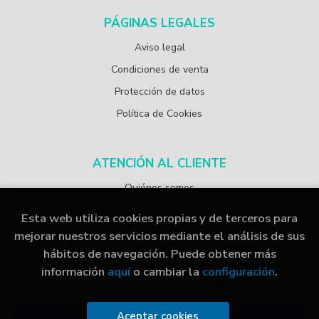
PÁGINAS LEGALES
Aviso legal
Condiciones de venta
Protección de datos
Política de Cookies
ATENCIÓN AL CLIENTE
Quiénes somos
Esta web utiliza cookies propias y de terceros para
mejorar nuestros servicios mediante el análisis de sus
hábitos de navegación. Puede obtener más
2026 ©
Librería Papelería Navarro
. Todos los Derechos
información
aquí
o cambiar la
configuración
.
Reservados |
Grupo Trevenque
Aceptar cookies