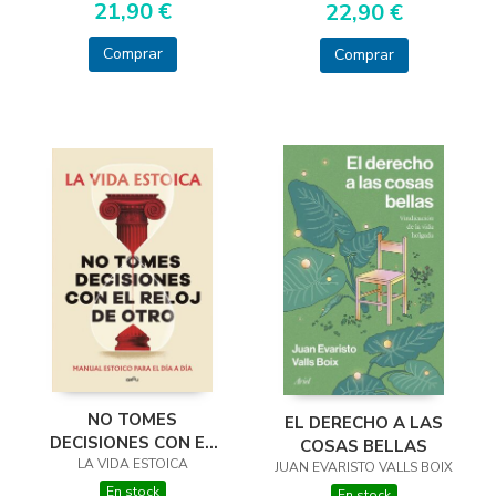
21,90 €
22,90 €
Comprar
Comprar
NO TOMES
EL DERECHO A LAS
DECISIONES CON EL
COSAS BELLAS
RELOJ DE OTRO
LA VIDA ESTOICA
JUAN EVARISTO VALLS BOIX
En stock
En stock