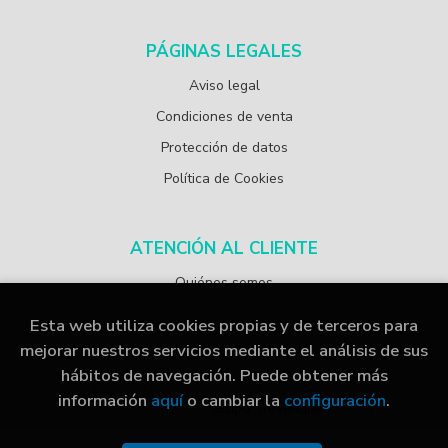
PÁGINAS LEGALES
Aviso legal
Condiciones de venta
Protección de datos
Política de Cookies
ATENCIÓN AL CLIENTE
Quiénes somos
Esta web utiliza cookies propias y de terceros para
mejorar nuestros servicios mediante el análisis de sus
hábitos de navegación. Puede obtener más
2026 ©
Librería Papelería Navarro
. Todos los Derechos
información
aquí
o cambiar la
configuración
.
Reservados |
Grupo Trevenque