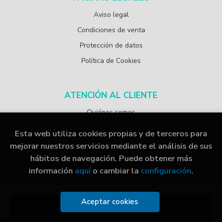
Aviso legal
Condiciones de venta
Protección de datos
Política de Cookies
ATENCIÓN AL CLIENTE
Quiénes somos
Esta web utiliza cookies propias y de terceros para
mejorar nuestros servicios mediante el análisis de sus
hábitos de navegación. Puede obtener más
2026 ©
Librería Papelería Navarro
. Todos los Derechos
información
aquí
o cambiar la
configuración
.
Reservados |
Grupo Trevenque
Aceptar cookies
Añadir a mi cesta