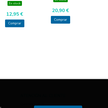
En stock
20,90 €
12,95 €
Comprar
Comprar
ATENCIÓN AL CLIENTE
Quiénes somos
s