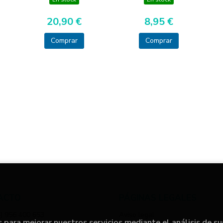
20,90 €
8,95 €
Comprar
Comprar
ACTO
PÁGINAS LEGALES
) 956 400 653
Aviso legal
s para mejorar nuestros servicios mediante el análisis de su