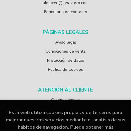
almacen@ipnavarro.com
Formulario de contacto
PÁGINAS LEGALES
Aviso legal
Condiciones de venta
Protección de datos
Política de Cookies
ATENCIÓN AL CLIENTE
Quiénes somos
Esta web utiliza cookies propias y de terceros para
mejorar nuestros servicios mediante el análisis de sus
hábitos de navegación. Puede obtener más
2026 ©
Librería Papelería Navarro
. Todos los Derechos