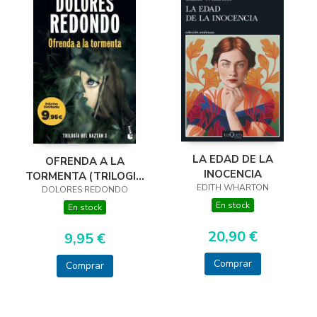
LA EDAD DE LA
OFRENDA A LA
INOCENCIA
TORMENTA (TRILOGIA
EDITH WHARTON
DOLORES REDONDO
DEL BAZTAN, 3)
En stock
En stock
20,90 €
9,95 €
Comprar
Comprar