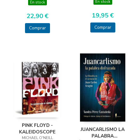
En stock
En stock
19,95 €
22,90 €
Comprar
Comprar
PINK FLOYD -
JUANCARLISMO LA
KALEIDOSCOPE
PALABRA
MICHAEL O'NEILL