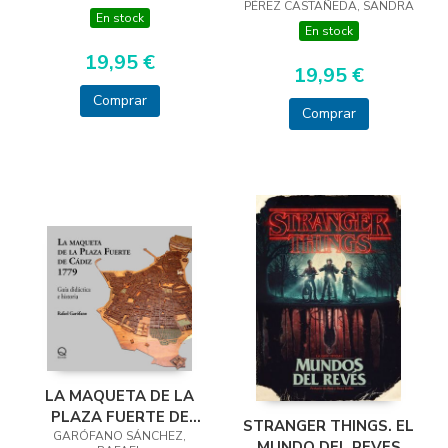
PÉREZ CASTAÑEDA, SANDRA
DISFRAZADA
En stock
En stock
19,95 €
19,95 €
Comprar
Comprar
LA MAQUETA DE LA
PLAZA FUERTE DE
STRANGER THINGS. EL
GARÓFANO SÁNCHEZ,
CÁDIZ 1779
MUNDO DEL REVES