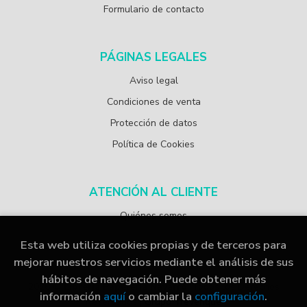
Formulario de contacto
PÁGINAS LEGALES
Aviso legal
Condiciones de venta
Protección de datos
Política de Cookies
ATENCIÓN AL CLIENTE
Quiénes somos
Esta web utiliza cookies propias y de terceros para
mejorar nuestros servicios mediante el análisis de sus
hábitos de navegación. Puede obtener más
2026 ©
Librería Papelería Navarro
. Todos los Derechos
información
aquí
o cambiar la
configuración
.
Reservados |
Grupo Trevenque