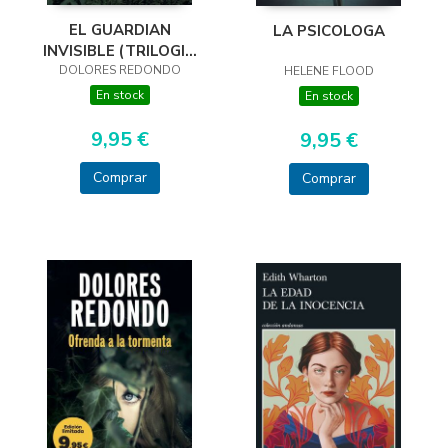
EL GUARDIAN
LA PSICOLOGA
INVISIBLE (TRILOGIA
DOLORES REDONDO
DEL BAZTAN, 1)
HELENE FLOOD
En stock
En stock
9,95 €
9,95 €
Comprar
Comprar