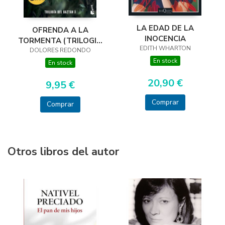
LA EDAD DE LA
OFRENDA A LA
INOCENCIA
TORMENTA (TRILOGIA
EDITH WHARTON
DOLORES REDONDO
DEL BAZTAN, 3)
En stock
En stock
20,90 €
9,95 €
Comprar
Comprar
Otros libros del autor