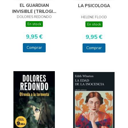
EL GUARDIAN
LA PSICOLOGA
INVISIBLE (TRILOGIA
DOLORES REDONDO
DEL BAZTAN, 1)
HELENE FLOOD
En stock
En stock
9,95 €
9,95 €
Comprar
Comprar