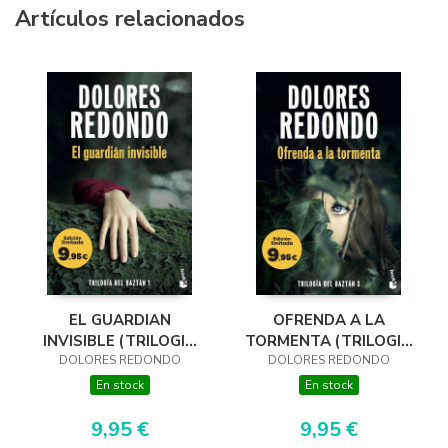
Artículos relacionados
EL GUARDIAN
OFRENDA A LA
INVISIBLE (TRILOGIA
TORMENTA (TRILOGIA
DOLORES REDONDO
DEL BAZTAN, 1)
DOLORES REDONDO
DEL BAZTAN, 3)
En stock
En stock
9,95 €
9,95 €