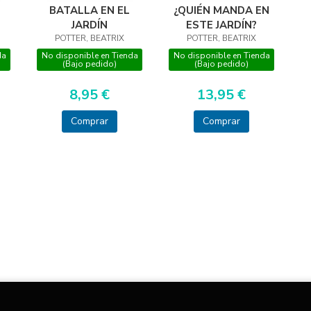
BATALLA EN EL
¿QUIÉN MANDA EN
JARDÍN
ESTE JARDÍN?
 -
POTTER, BEATRIX
POTTER, BEATRIX
da
No disponible en Tienda
No disponible en Tienda
(Bajo pedido)
(Bajo pedido)
8,95 €
13,95 €
Comprar
Comprar