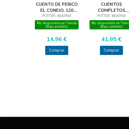
CUENTO DE PERICO
CUENTOS
EL CONEJO. 120
COMPLETOS
POTTER, BEATRIX
ANIV
BEATRIX POTTER
POTTER, BEATRIX
CAST
No disponible en Tienda
No disponible en Tien
(Bajo pedido)
(Bajo pedido)
14,96 €
41,95 €
Comprar
Comprar