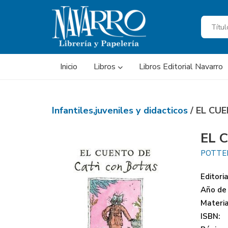
Inicio
Libros
Libros Editorial Navarro
Infantiles,juveniles y didacticos
/ EL CU
EL 
POTTER
Editoria
Año de 
Materi
ISBN: