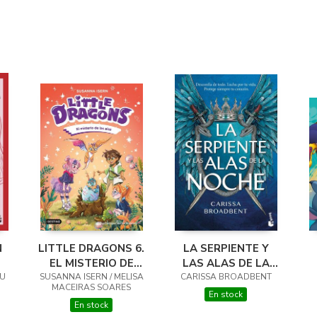
N
LITTLE DRAGONS 6.
LA SERPIENTE Y
EL MISTERIO DE
LAS ALAS DE LA
ZU
SUSANNA ISERN / MELISA
LAS ALAS
CARISSA BROADBENT
NOCHE
MACEIRAS SOARES
En stock
En stock