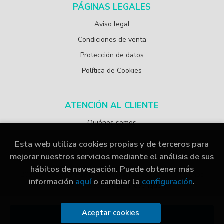
PÁGINAS LEGALES
Aviso legal
Condiciones de venta
Protección de datos
Política de Cookies
ATENCIÓN AL CLIENTE
Quiénes somos
Esta web utiliza cookies propias y de terceros para
mejorar nuestros servicios mediante el análisis de sus
hábitos de navegación. Puede obtener más
2026 ©
Librería Papelería Navarro
. Todos los Derechos
información
aquí
o cambiar la
configuración
.
Reservados |
Grupo Trevenque
Aceptar cookies
Añadir a mi cesta