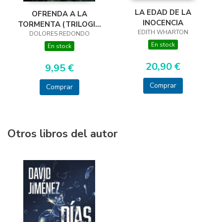
LA EDAD DE LA
OFRENDA A LA
INOCENCIA
TORMENTA (TRILOGIA
EDITH WHARTON
DOLORES REDONDO
DEL BAZTAN, 3)
En stock
En stock
20,90 €
9,95 €
Comprar
Comprar
Otros libros del autor