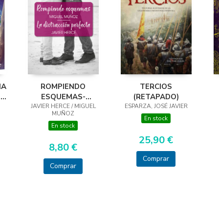
MA
ROMPIENDO
TERCIOS
EL
ESQUEMAS-
(RETAPADO)
JAVIER HERCE / MIGUEL
DISTRACCIÓN
ESPARZA, JOSÉ JAVIER
MUÑOZ
PERFECTA
En stock
En stock
25,90 €
8,80 €
Comprar
Comprar