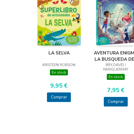
LA SELVA
AVENTURA ENIG
LA BUSQUEDA D
KIRSTEEN ROBSON
BRY,DAVID /
TESORO
PARIGI,JEREMY
En stock
En stock
9,95 €
7,95 €
Comprar
Comprar