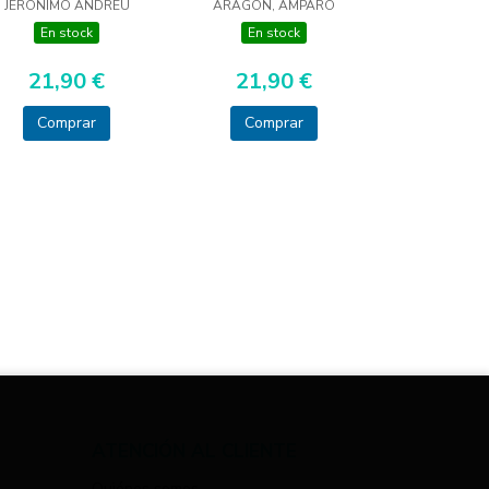
JERÓNIMO ANDREU
ARAGON, AMPARO
En stock
En stock
21,90 €
21,90 €
Comprar
Comprar
ATENCIÓN AL CLIENTE
Quiénes somos