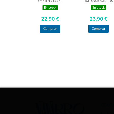
CYRULNIK,BORIS
BALTASAR GARZON
En stock
En stock
22,90 €
23,90 €
Comprar
Comprar
CONT
(+34