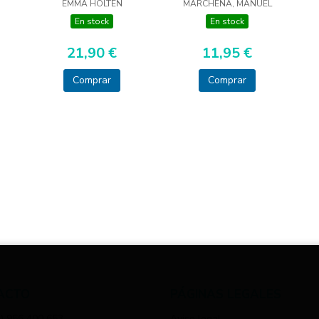
EMMA HOLTEN
MARCHENA, MANUEL
En stock
En stock
21,90 €
11,95 €
Comprar
Comprar
ACTO
PÁGINAS LEGALES
) 956 400 653
Aviso legal