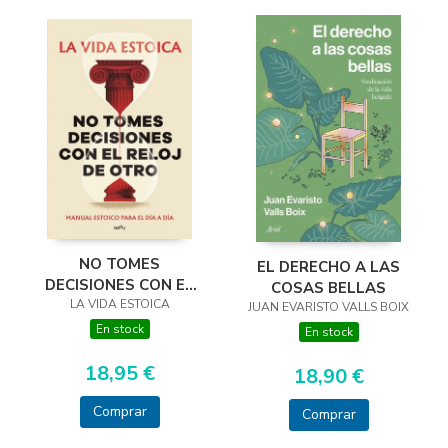
NO TOMES
EL DERECHO A LAS
DECISIONES CON EL
COSAS BELLAS
RELOJ DE OTRO
LA VIDA ESTOICA
JUAN EVARISTO VALLS BOIX
En stock
En stock
18,95 €
18,90 €
Comprar
Comprar