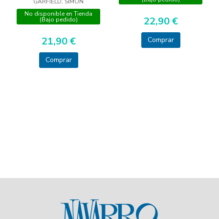
GARFIELD, SIMON
No disponible en Tienda
22,90 €
(Bajo pedido)
21,90 €
Comprar
Comprar