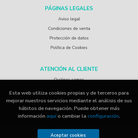
PÁGINAS LEGALES
Aviso legal
Condiciones de venta
Protección de datos
Política de Cookies
ATENCIÓN AL CLIENTE
Quiénes somos
Esta web utiliza cookies propias y de terceros para
mejorar nuestros servicios mediante el análisis de sus
hábitos de navegación. Puede obtener más
2026 ©
Librería Papelería Navarro
. Todos los Derechos
información
aquí
o cambiar la
configuración
.
Reservados |
Grupo Trevenque
Aceptar cookies