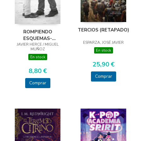
TERCIOS (RETAPADO)
ROMPIENDO
ESQUEMAS-
ESPARZA, JOSÉ JAVIER
JAVIER HERCE / MIGUEL
DISTRACCIÓN
MUÑOZ
En stock
PERFECTA
En stock
25,90 €
8,80 €
Comprar
Comprar