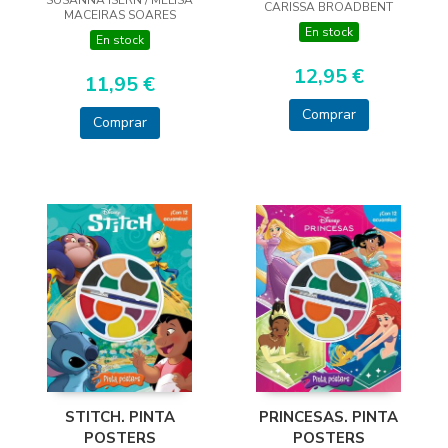
SUSANNA ISERN / MELISA
ALAS
CARISSA BROADBENT
MACEIRAS SOARES
En stock
En stock
12,95 €
11,95 €
Comprar
Comprar
PRINCESAS. PINTA
STITCH. PINTA
POSTERS
POSTERS