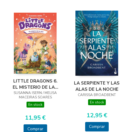
LITTLE DRAGONS 6.
LA SERPIENTE Y LAS
EL MISTERIO DE LAS
ALAS DE LA NOCHE
SUSANNA ISERN / MELISA
ALAS
CARISSA BROADBENT
MACEIRAS SOARES
En stock
En stock
12,95 €
11,95 €
Comprar
Comprar