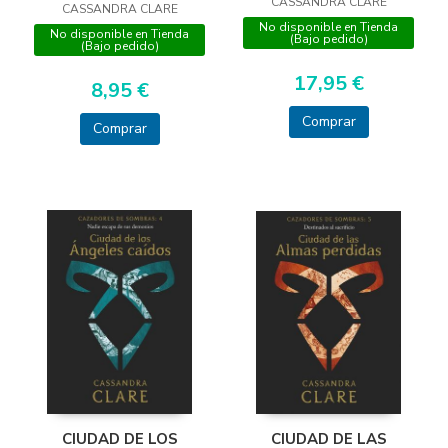
MANUSCRITOS ROJOS
CASSANDRA CLARE
CASSANDRA CLARE
CATCHER)
DE LA
No disponible en Tienda
No disponible en Tienda
(Bajo pedido)
(Bajo pedido)
17,95 €
8,95 €
Comprar
Comprar
CIUDAD DE LAS
CIUDAD DE LOS