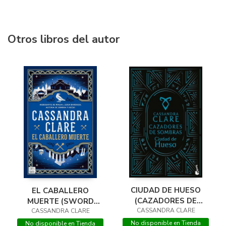
Otros libros del autor
CIUDAD DE HUESO
EL CABALLERO
(CAZADORES DE
MUERTE (SWORD
CASSANDRA CLARE
SOMBRAS, 1)
CASSANDRA CLARE
CATCHER 2)
No disponible en Tienda
No disponible en Tienda