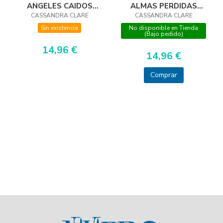
ALMAS PERDIDAS
ANGELES CAIDOS
(NUEVA PRESENTACI
CASSANDRA CLARE
CASSANDRA CLARE
(NUEVA
PRESENTACION)
No disponible en Tienda
Sin existencia
(Bajo pedido)
14,96 €
14,96 €
Comprar