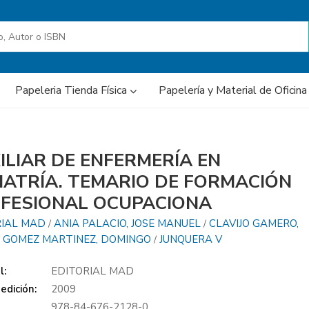
Papeleria Tienda Física
Papelería y Material de Oficin
ILIAR DE ENFERMERÍA EN
IATRÍA. TEMARIO DE FORMACIÓN
FESIONAL OCUPACIONA
RIAL MAD
ANIA PALACIO, JOSE MANUEL
CLAVIJO GAMERO,
/
/
GOMEZ MARTINEZ, DOMINGO
JUNQUERA V
/
/
l:
EDITORIAL MAD
edición:
2009
978-84-676-2128-0