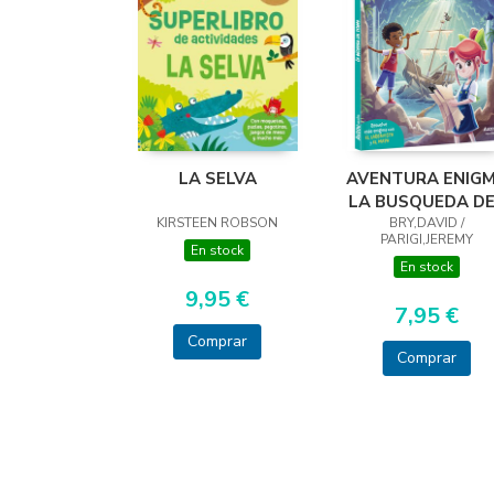
LA SELVA
AVENTURA ENIG
LA BUSQUEDA D
KIRSTEEN ROBSON
BRY,DAVID /
TESORO
PARIGI,JEREMY
En stock
En stock
9,95 €
7,95 €
Comprar
Comprar