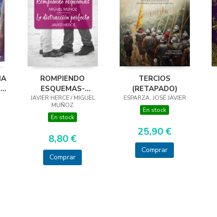
MA
ROMPIENDO
TERCIOS
EL
ESQUEMAS-
(RETAPADO)
JAVIER HERCE / MIGUEL
DISTRACCIÓN
ESPARZA, JOSÉ JAVIER
MUÑOZ
PERFECTA
En stock
En stock
25,90 €
8,80 €
Comprar
Comprar