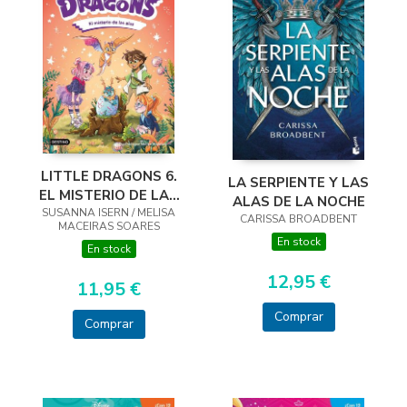
LITTLE DRAGONS 6.
LA SERPIENTE Y LAS
EL MISTERIO DE LAS
ALAS DE LA NOCHE
SUSANNA ISERN / MELISA
ALAS
CARISSA BROADBENT
MACEIRAS SOARES
En stock
En stock
12,95 €
11,95 €
Comprar
Comprar