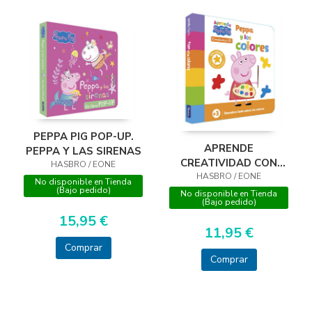
PEPPA PIG POP-UP.
APRENDE
PEPPA Y LAS SIRENAS
CREATIVIDAD CON
HASBRO / EONE
PEPPA PIG. PEPPA Y
HASBRO / EONE
No disponible en Tienda
(Bajo pedido)
LOS COLORES (+3
No disponible en Tienda
(Bajo pedido)
AÑOS)
15,95 €
11,95 €
Comprar
Comprar