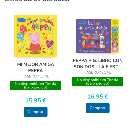
PEPPA PIG. LIBRO CON
MI MEJOR AMIGA
SONIDOS - LA FIESTA
PEPPA
DEL AUTOBÚS
HASBRO / EONE
HASBRO / EONE
No disponible en Tienda
(Bajo pedido)
No disponible en Tienda
(Bajo pedido)
16,95 €
15,95 €
Comprar
Comprar