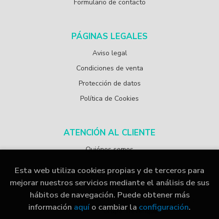
Formulario de contacto
PÁGINAS LEGALES
Aviso legal
Condiciones de venta
Protección de datos
Política de Cookies
ATENCIÓN AL CLIENTE
Quiénes somos
Esta web utiliza cookies propias y de terceros para
mejorar nuestros servicios mediante el análisis de sus
hábitos de navegación. Puede obtener más
2026 ©
Librería Papelería Navarro
. Todos los Derechos
información
aquí
o cambiar la
configuración
.
Reservados |
Grupo Trevenque